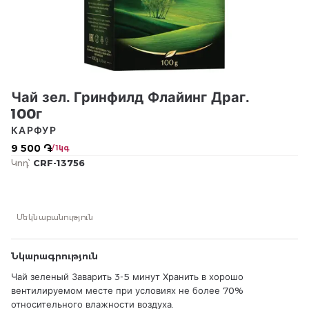
Чай зел. Гринфилд Флайинг Драг.
100г
КАРФУР
9 500 ֏
/ 1կգ
Կոդ՝
CRF-13756
Մեկնաբանություն
Նկարագրություն
Чай зеленый Заварить 3-5 минут Хранить в хорошо
вентилируемом месте при условиях не более 70%
относительного влажности воздуха.