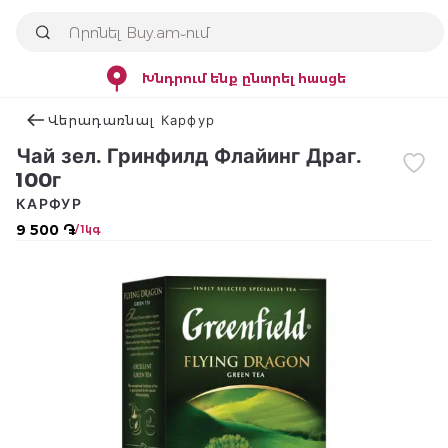
Խնդրում ենք ընտրել հասցե
Վերադառնալ Карфур
Чай зел. Гринфилд Флайинг Драг.
100г
КАРФУР
9 500 ֏
/ 1կգ