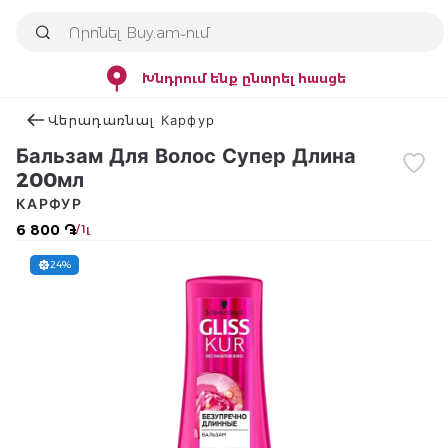
Խնդրում ենք ընտրել հասցե
Վերադառնալ Карфур
Бальзам Для Волос Супер Длина
200мл
КАРФУР
6 800 ֏
/ 1լ
24%