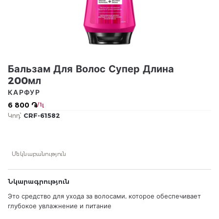
Бальзам Для Волос Супер Длина
200мл
КАРФУР
6 800 ֏
/ 1լ
Կոդ՝
CRF-61582
Մեկնաբանություն
Նկարագրություն
Это средство для ухода за волосами, которое обеспечивает
глубокое увлажнение и питание