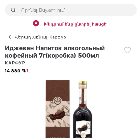
Խնդրում ենք ընտրել հասցե
Վերադառնալ Карфур
Иджеван Напиток алкогольный
кофейный 7г(коробка) 500мл
КАРФУР
14 880 ֏
/ 1լ