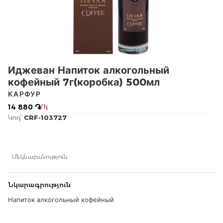
Иджеван Напиток алкогольный
кофейный 7г(коробка) 500мл
КАРФУР
14 880 ֏
/ 1լ
Կոդ՝
CRF-103727
Մեկնաբանություն
Նկարագրություն
Напиток алкогольный кофейный