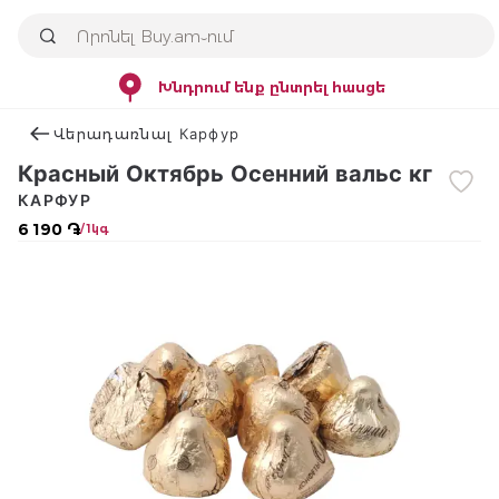
Խնդրում ենք ընտրել հասցե
Վերադառնալ Карфур
Красный Октябрь Осенний вальс кг
КАРФУР
6 190 ֏
/ 1կգ