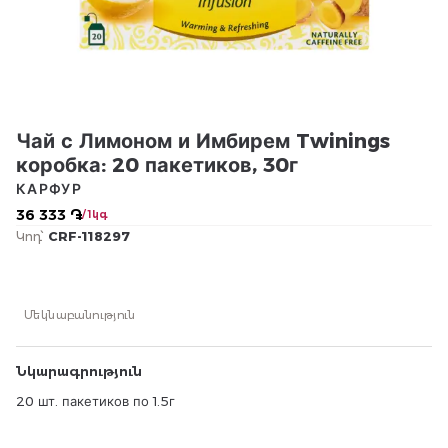
Чай с Лимоном и Имбирем Twinings
коробка: 20 пакетиков, 30г
КАРФУР
36 333 ֏
/ 1կգ
Կոդ՝
CRF-118297
Մեկնաբանություն
Նկարագրություն
20 шт. пакетиков по 1.5г