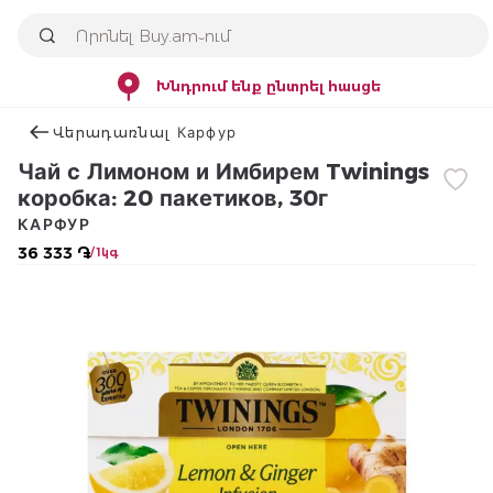
Խնդրում ենք ընտրել հասցե
Վերադառնալ Карфур
Чай с Лимоном и Имбирем Twinings
коробка: 20 пакетиков, 30г
КАРФУР
36 333 ֏
/ 1կգ