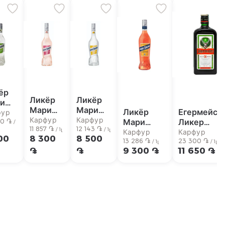
ёр
Ликёр
Ликёр
и
Мари
Мари
Ликёр
Егермейст
зард
фур
Бризард
Бризард
Карфур
Карфур
Мари
Ликер
ёная
00 ֏
/
личи
11 857 ֏
трипл
12 143 ֏
/ 1լ
/ 1լ
Бризард
500мл
я
Карфур
Карфур
00
8 300
8 500
700мл
сек
аперитиво
13 286 ֏
23 300 ֏
0мл
/ 1լ
/ 1լ
20%
700мл
֏
֏
9 300 ֏
11 650 ֏
700мл
%
39%
15%