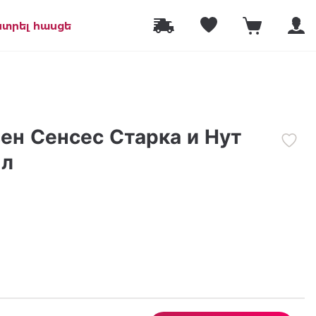
նտրել հասցե
ен Сенсес Старка и Нут
мл