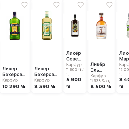
Ликёр
Лик
Севен
Мар
Ликёр
Сенсес
Бри
Карфур
Кар
Ликер
Ликер
Эль
Хербал
11 800 ֏
зел
12 0
/
Бехеровка
Бехеровка
1լ
1լ
Галипоте
40%
Карфур
дын
5 900
8 4
38%
Лимон
Карфур
Карфур
Спайсед
11 333 ֏
500мл
70
/ 1լ
700мл
500мл
10 290 ֏
8 390 ֏
֏
8 500 ֏
֏
35%
17
750мл