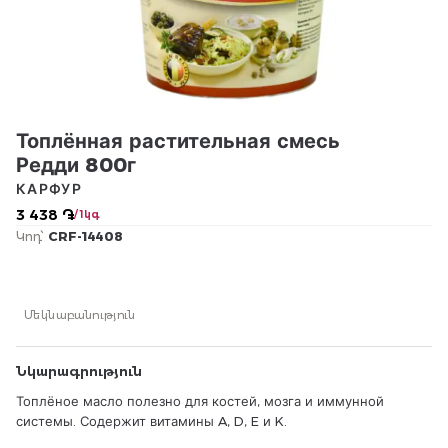
Топлённая растительная смесь
Редди 800г
КАРФУР
3 438 ֏
/ 1կգ
Կոդ՝
CRF-14408
Մեկնաբանություն
Նկարագրություն
Топлёное масло полезно для костей, мозга и иммунной
системы. Содержит витамины A, D, E и K.