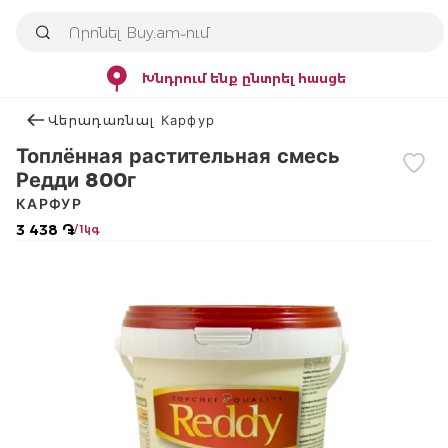
Խնդրում ենք ընտրել հասցե
Վերադառնալ Карфур
Топлённая растительная смесь
Редди 800г
КАРФУР
3 438 ֏
/ 1կգ