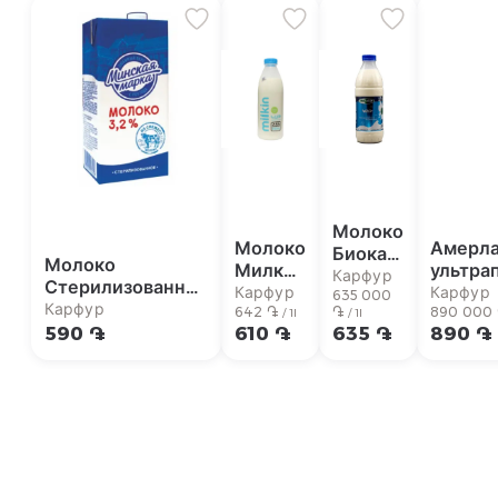
Молоко
Молоко
Амерла
Биокат
Молоко
Милкин
ультра
3.2% 1л
Карфур
Стерилизованное
2,5%
жирнос
Карфур
Карфур
635 000
3.2% Минская
Карфур
950мл
642 ֏
֏
890 000
/ 1l
/ 1l
Марка 1 л
590 ֏
610 ֏
635 ֏
890 ֏