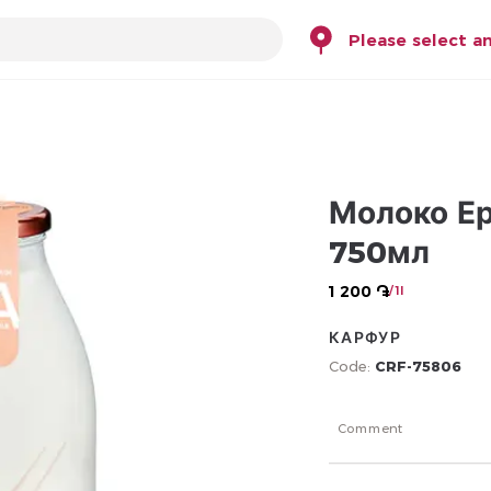
Please select a
Молоко Е
750мл
1 200 ֏
/ 1l
КАРФУР
Code:
CRF-75806
Comment