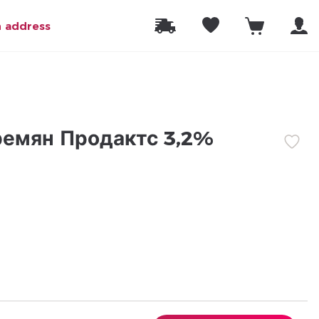
n address
ремян Продактс 3,2%