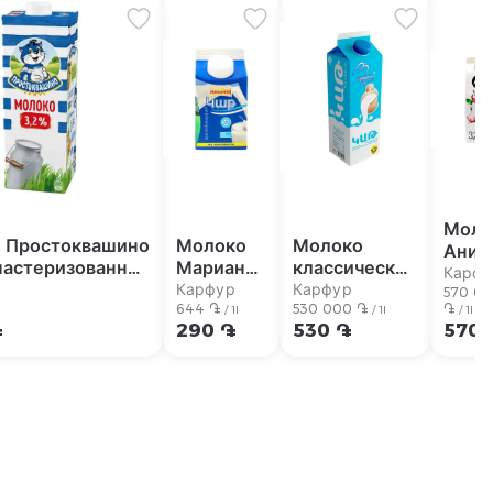
Моло
 Простоквашино
Молоко
Молоко
Ани
пастеризованное
Марианна
классическое
3.2%
Карфу
% 950мл
жиж.
Аштарак Кат
Карфур
Карфур
570 0
3,2%
644 ֏
3,2% 1л
530 000 ֏
֏
l
/ 1l
/ 1l
/ 1l
֏
290 ֏
530 ֏
570 
450мл