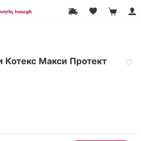
նտրել հասցե
 Котекс Макси Протект