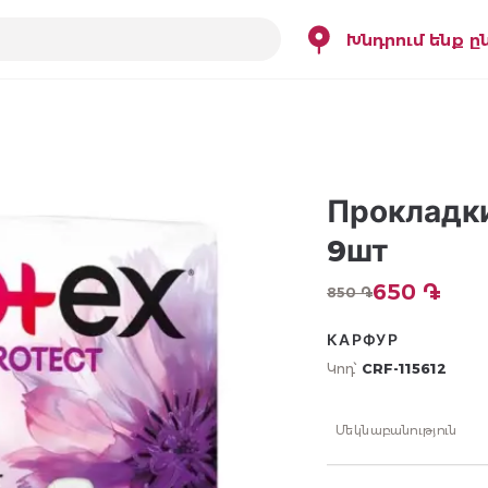
Խնդրում ենք ը
Прокладки
9шт
650 ֏
850 ֏
КАРФУР
Կոդ՝
CRF-115612
Մեկնաբանություն