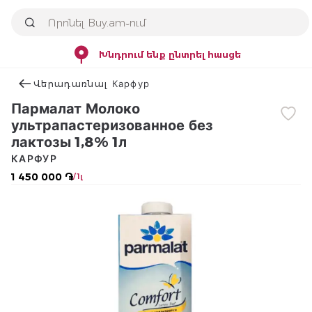
Խնդրում ենք ընտրել հասցե
Վերադառնալ Карфур
Пармалат Молоко
ультрапастеризованное без
лактозы 1,8% 1л
КАРФУР
1 450 000 ֏
/ 1լ