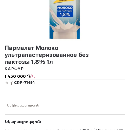
Пармалат Молоко
ультрапастеризованное без
лактозы 1,8% 1л
КАРФУР
1 450 000 ֏
/ 1լ
Կոդ՝
CRF-71614
Մեկնաբանություն
Նկարագրություն