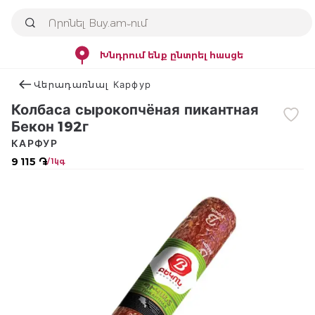
Խնդրում ենք ընտրել հասցե
Վերադառնալ Карфур
Колбаса сырокопчёная пикантная
Бекон 192г
КАРФУР
9 115 ֏
/ 1կգ