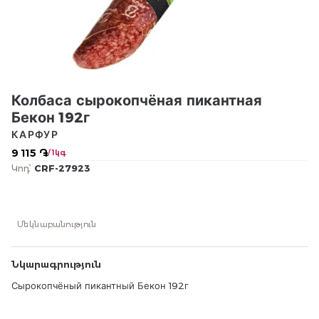
Колбаса сырокопчёная пикантная
Бекон 192г
КАРФУР
9 115 ֏
/ 1կգ
Կոդ՝
CRF-27923
Մեկնաբանություն
Նկարագրություն
Сырокопчёный пикантный Бекон 192г