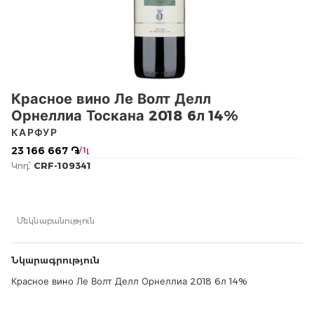
Красное вино Ле Волт Делл
Орнеллиа Тоскана 2018 6л 14%
КАРФУР
23 166 667 ֏
/ 1լ
Կոդ՝
CRF-109341
Մեկնաբանություն
Նկարագրություն
Красное вино Ле Волт Делл Орнеллиа 2018 6л 14%