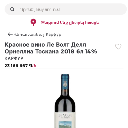
Խնդրում ենք ընտրել հասցե
Վերադառնալ Карфур
Красное вино Ле Волт Делл
Орнеллиа Тоскана 2018 6л 14%
КАРФУР
23 166 667 ֏
/ 1լ