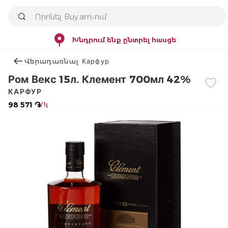
Խնդրում ենք ընտրել հասցե
Վերադառնալ Карфур
Ром Векс 15л. Клемент 700мл 42%
КАРФУР
98 571 ֏
/ 1լ