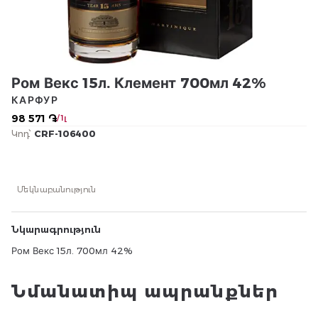
Ром Векс 15л. Клемент 700мл 42%
КАРФУР
98 571 ֏
/ 1լ
Կոդ՝
CRF-106400
Մեկնաբանություն
Նկարագրություն
Ром Векс 15л. 700мл 42%
Նմանատիպ ապրանքներ