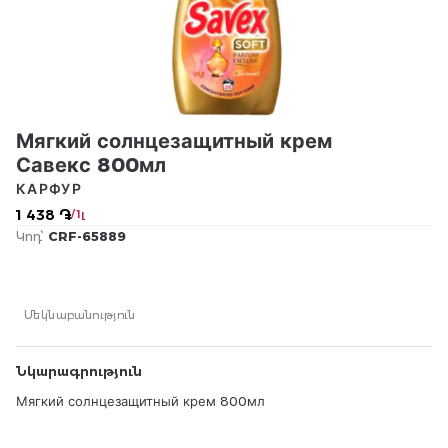
Мягкий солнцезащитный крем
Савекс 800мл
КАРФУР
1 438 ֏
/ 1լ
Կոդ՝
CRF-65889
Մեկնաբանություն
Նկարագրություն
Мягкий солнцезащитный крем 800мл