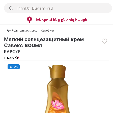
Խնդրում ենք ընտրել հասցե
Վերադառնալ Карфур
Мягкий солнцезащитный крем
Савекс 800мл
КАРФУР
1 438 ֏
/ 1լ
16%