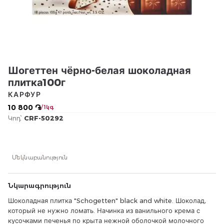
Шогеттен чёрно-белая шоколадная
плитка100г
КАРФУР
10 800 ֏
/ 1կգ
Կոդ՝
CRF-50292
Մեկնաբանություն
Նկարագրություն
Шоколадная плитка "Schogetten" black and white. Шоколад,
который не нужно ломать. Начинка из ванильного крема с
кусочками печенья по крыта нежной оболочкой молочного