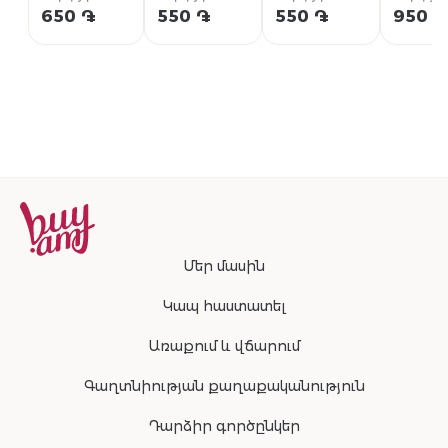
MrBeast
MrBeast
MrBeast с
MrBeas
650 ֏
550 ֏
550 ֏
950 ֏
Feastables
молочный
хрустящим
караме
с фундуком,
шоколад,
рисом, 35 г
60г
2 × 20 г
35г
Մեր մասին
Կապ հաստատել
Առաքում և վճարում
Գաղտնիության քաղաքականություն
Դարձիր գործընկեր