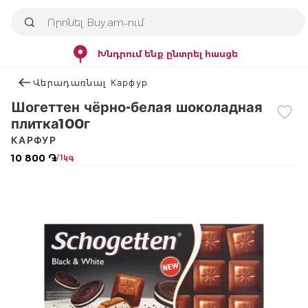
Խնդրում ենք ընտրել հասցե
Վերադառնալ Карфур
Шогеттен чёрно-белая шоколадная
плитка100г
КАРФУР
10 800 ֏
/ 1կգ