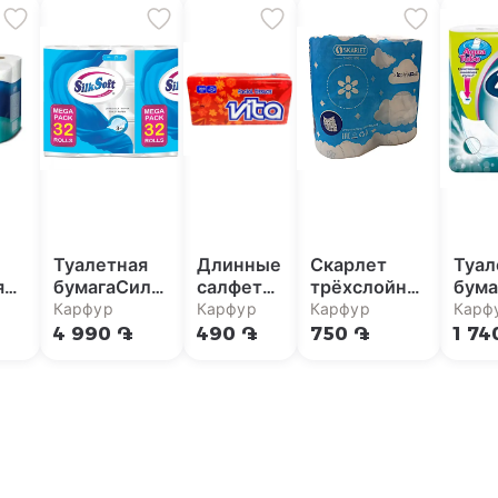
Туалетная
Длинные
Скарлет
Туал
я
бумагаСилк
салфетки
трёхслойная
бума
Софт
Вита 2-
туалетная
Джас
Карфур
Карфур
Карфур
Карф
ная
трёхслойная
слоя
бумага x4
четы
4 990 ֏
490 ֏
750 ֏
1 74
32 шт
x200
4 шт