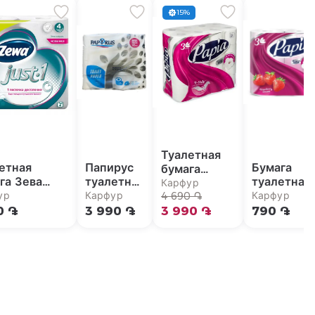
15%
Туалетная
етная
Папирус
Бумага
бумага
га Зева
туалетная
туалетная
Папия
Карфур
т 1
бумага 3
Папиа
ур
Карфур
Карфур
трёхслойная
4 690 ֏
рёхслойная
слоя
клубнична
0 ֏
3 990 ֏
32шт
3 990 ֏
790 ֏
премиум
мечта 4шт
32уп
3сл