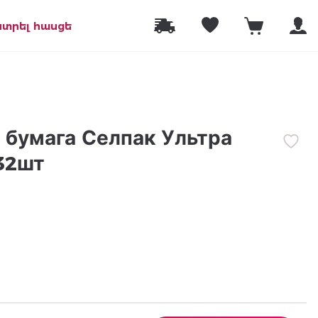
նտրել հասցե
 бумага Селпак Ультра
32шт