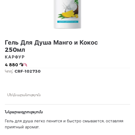
Гель Для Душа Манго и Кокос
250мл
КАРФУР
4 880 ֏
/ 1լ
Կոդ՝
CRF-102730
Մեկնաբանություն
Նկարագրություն
Гель для душа легко пенится и быстро смывается, оставляя
приятный аромат.