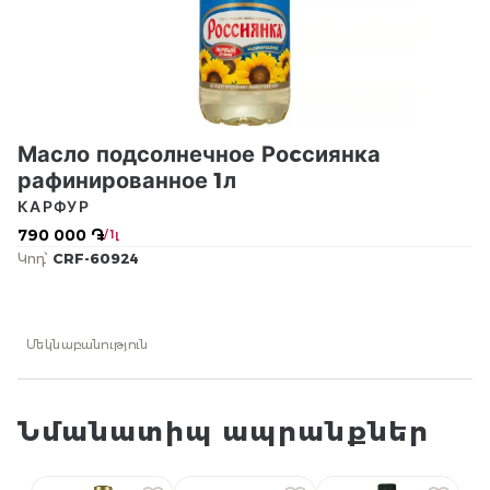
Масло подсолнечное Роcсиянка
рафинированное 1л
КАРФУР
790 000 ֏
/ 1լ
Կոդ՝
CRF-60924
Մեկնաբանություն
Նմանատիպ ապրանքներ