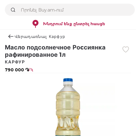
Խնդրում ենք ընտրել հասցե
Վերադառնալ Карфур
Масло подсолнечное Роcсиянка
рафинированное 1л
КАРФУР
790 000 ֏
/ 1լ