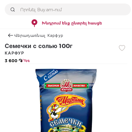
Խնդրում ենք ընտրել հասցե
Վերադառնալ Карфур
Семечки с солью 100г
КАРФУР
3 600 ֏
/ 1կգ