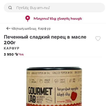
Խնդրում ենք ընտրել հասցե
Վերադառնալ Карфур
Печенный сладкий перец в масле
200г
КАРФУР
3 950 ֏
/ 1կգ