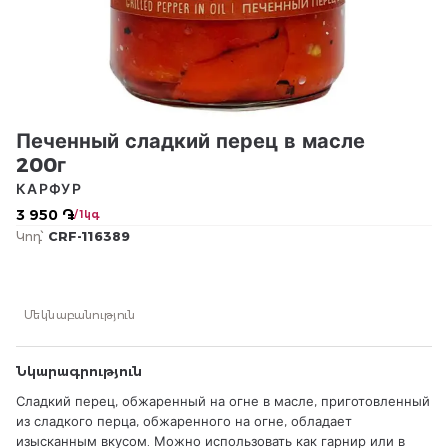
Печенный сладкий перец в масле
200г
КАРФУР
3 950 ֏
/ 1կգ
Կոդ՝
CRF-116389
Մեկնաբանություն
Նկարագրություն
Сладкий перец, обжаренный на огне в масле, приготовленный
из сладкого перца, обжаренного на огне, обладает
изысканным вкусом. Можно использовать как гарнир или в