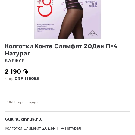
Колготки Конте Слимфит 20Ден П=4
Натурал
КАРФУР
2 190 ֏
Կոդ՝
CRF-116055
Մեկնաբանություն
Նկարագրություն
Колготки Слимфит 20Ден П=4 Натурал