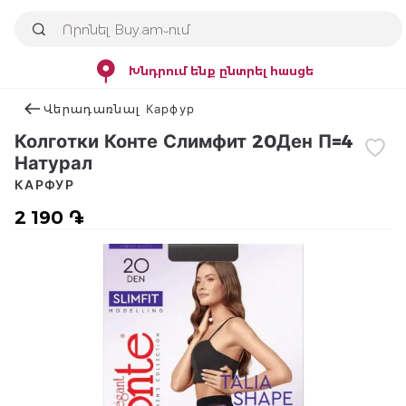
Խնդրում ենք ընտրել հասցե
Վերադառնալ Карфур
Колготки Конте Слимфит 20Ден П=4
Натурал
КАРФУР
2 190 ֏