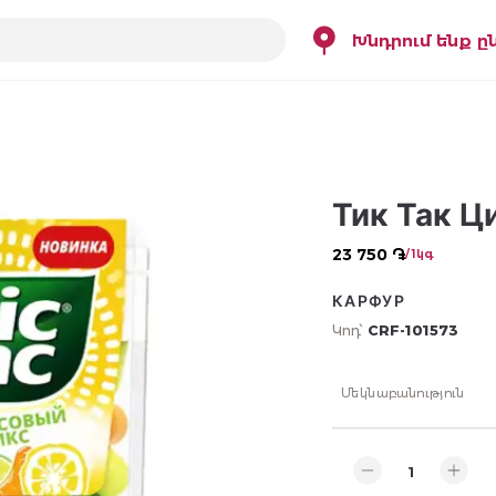
Խնդրում ենք ը
Тик Так Ц
23 750 ֏
/ 1կգ
КАРФУР
Կոդ՝
CRF-101573
Մեկնաբանություն