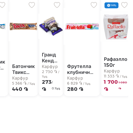
14%
Гранд
Рафаэлло
Кенди
ик
150г
Батончик
Фрутелла
Шоко
Карфур
y
Карфур
Твикс
клубничный
Зефир
2 730 ֏
/
11 333 ֏
1կգ
/ 1կգ
Xtra 82г
йогурт 41г
Карфур
кг
Карфур
273
1 700
/
1 980
5 366 ֏
6 829 ֏
/ 1կգ
/ 1կգ
440 ֏
֏
280 ֏
֏
0.1կգ
֏