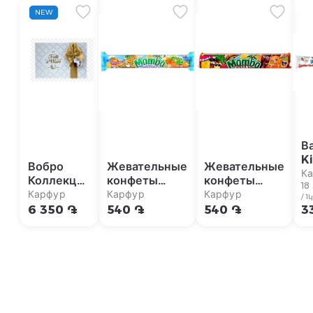
NEW
В
K
Вобро
Жевательные
Жевательные
T
К
Коллекция
конфеты
конфеты
18
18
конфет
Mamba
Mamba Cola
Карфур
Карфур
Карфур
/ 1
345г
Tropics 79,5
и Фрукты
6 350 ֏
540 ֏
540 ֏
3
г
79,5г