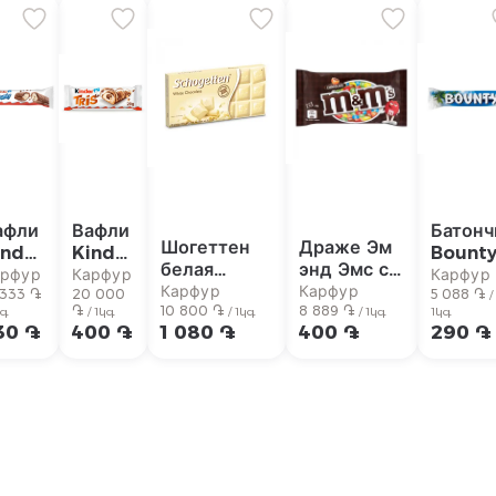
афли
Вафли
Батонч
Шогеттен
Драже Эм
inder
Kinder
Bount
белая
энд Эмс с
ronky
Tris
57г
арфур
Карфур
Карфур
шоколадная
молочным
Карфур
Карфур
г
 333 ֏
20г
20 000
5 088 ֏
/
֏
плитка 100г
10 800 ֏
шоколадом
8 889 ֏
կգ
/ 1կգ
/ 1կգ
/ 1կգ
1կգ
30 ֏
400 ֏
1 080 ֏
400 ֏
290 ֏
45 гр