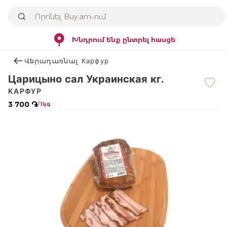
Խնդրում ենք ընտրել հասցե
Վերադառնալ Карфур
Царицыно сал Украинская кг.
КАРФУР
3 700 ֏
/ 1կգ