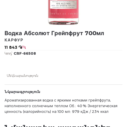
Водка Абсолют Грейпфрут 700мл
КАРФУР
11 843 ֏
/ 1լ
Կոդ՝
CRF-66508
Մեկնաբանություն
Նկարագրություն
Ароматизированная водка с яркими нотками грейпфрута,
наполненного солнечным теплом Об.: 40 % Энергетическая
ценность (калорийность) на 100 мл: 979 кДж / 234 ккал