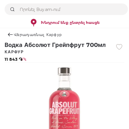
Խնդրում ենք ընտրել հասցե
Վերադառնալ Карфур
Водка Абсолют Грейпфрут 700мл
КАРФУР
11 843 ֏
/ 1լ