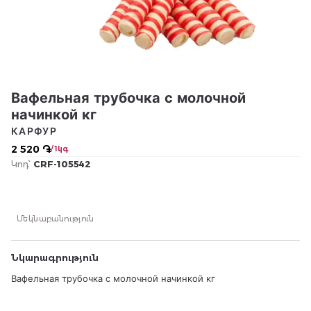
Вафельная трубочка с молочной
начинкой кг
КАРФУР
2 520 ֏
/ 1կգ
Կոդ՝
CRF-105542
Մեկնաբանություն
Նկարագրություն
Вафельная трубочка с молочной начинкой кг