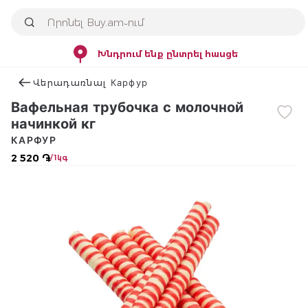
Խնդրում ենք ընտրել հասցե
Վերադառնալ Карфур
Вафельная трубочка с молочной
начинкой кг
КАРФУР
2 520 ֏
/ 1կգ