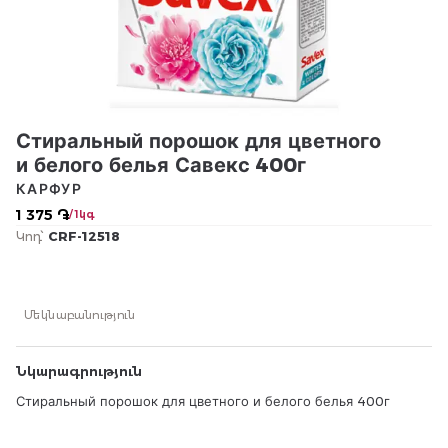
Стиральный порошок для цветного
и белого белья Савекс 400г
КАРФУР
1 375 ֏
/ 1կգ
Կոդ՝
CRF-12518
Մեկնաբանություն
Նկարագրություն
Стиральный порошок для цветного и белого белья 400г