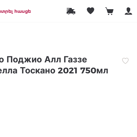
նտրել հասցե
о Поджио Алл Газзе
лла Тоскано 2021 750мл