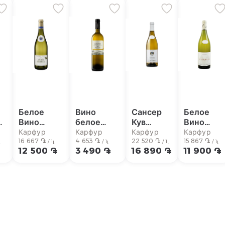
Белое
Вино
Сансер
Белое
ое
Вино
белое
Кув
Вино
ое
Симоннет-
Лабастида
Сайлекс
Тремблей
Карфур
Карфур
Карфур
Карфур
Фебре
16 667 ֏
Бланко
4 653 ֏
Дж Де
22 520 ֏
Чамблис
15 867 ֏
/ 1լ
/ 1լ
/ 1լ
/ 1լ
12 500 ֏
3 490 ֏
16 890 ֏
11 900 ֏
Чаблис
Риоха
Вилейбос
2023
Био
12,5%
Белое,
750мл
750мл
750мл
вино
12,5%
750мл