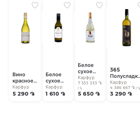
Белое
365
сухое
Вино
Белое
Полусладк
вино
Карфур
красное
сухое
абрикосов
Карфур
Frunzik
7 533 333 ֏
ДБРЛ Лос
вино
Карфур
Карфур
вино 12%
4 386 667 ֏
/ 1լ
/ 1լ
Voskehat
Васкос
Ariats
5 290 ֏
1 610 ֏
5 650 ֏
3 290 ֏
750 мл
750 мл
Чардоней
Voskehat
2023
187мл
750мл
14%