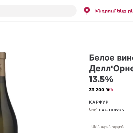
Խնդրում ենք ը
Белое вин
Делл'Орне
13.5%
33 200 ֏
/ 1լ
КАРФУР
Կոդ՝
CRF-108733
Մեկնաբանություն