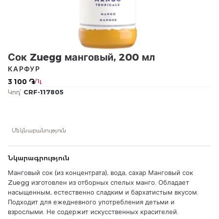
Сок Zuegg манговый, 200 мл
КАРФУР
3 100 ֏
/ 1լ
Կոդ՝
CRF-117805
Մեկնաբանություն
Նկարագրություն
Манговый сок (из концентрата), вода, сахар Манговый сок
Zuegg изготовлен из отборных спелых манго. Обладает
насыщенным, естественно сладким и бархатистым вкусом.
Подходит для ежедневного употребления детьми и
взрослыми. Не содержит искусственных красителей.