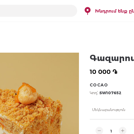
Խնդրում ենք ը
Գազարով
10 000 ֏
COCAO
Կոդ՝
SW107652
Մեկնաբանություն