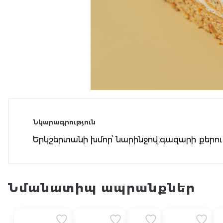
Նկարագրություն
Երկշերտանի խմոր՝ նարինջով,գազարի քերուկո
Նմանատիպ ապրանքներ