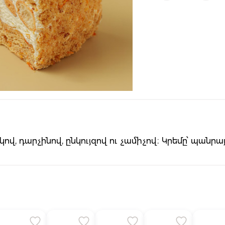
վ, դարչինով, ընկույզով ու չամիչով։ Կրեմը՝ պանրայ