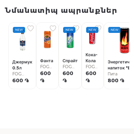
Նմանատիպ ապրանքներ
NEW
NEW
NEW
NEW
Кока-
Фанта
Спрайт
Кола
Джермук
Энергетиче
FOG
FOG
FOG
0․5л
напиток "Bu
Gastro
Gastro
Gastro
600
600
600
FOG
0.25л
Пита
Bar
Bar
Bar
Gastro
600 ֏
֏
֏
֏
800 ֏
Bar