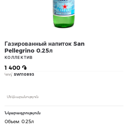
Газированный напиток San
Pellegrino 0.25л
КОЛЛЕКТИВ
1 400 ֏
Կոդ՝
SW110893
Մեկնաբանություն
Նկարագրություն
Объем: 0.25л