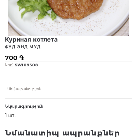
Куриная котлета
ФУД ЭНД МУД
700 ֏
Կոդ՝
SW109308
Մեկնաբանություն
Նկարագրություն
1 шт.
Նմանատիպ ապրանքներ