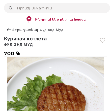
Խնդրում ենք ընտրել հասցե
Վերադառնալ Фуд энд Муд
Куриная котлета
ФУД ЭНД МУД
700 ֏