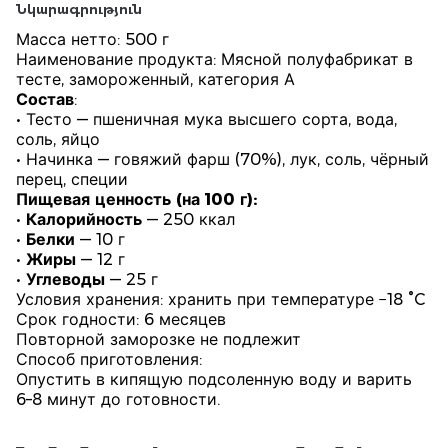
Նկարագրություն
Масса нетто: 500 г
Наименование продукта: Мясной полуфабрикат в
тесте, замороженный, категория А
Состав
:
• Тесто — пшеничная мука высшего сорта, вода,
соль, яйцо
• Начинка — говяжий фарш (70%), лук, соль, чёрный
перец, специи
Пищевая ценность (на 100 г):
•
Калорийность
— 250 ккал
•
Белки
— 10 г
•
Жиры
— 12 г
•
Углеводы
— 25 г
Условия хранения: хранить при температуре −18 °C
Срок годности: 6 месяцев
Повторной заморозке не подлежит
Способ приготовления:
Опустить в кипящую подсоленную воду и варить
6–8 минут до готовности.