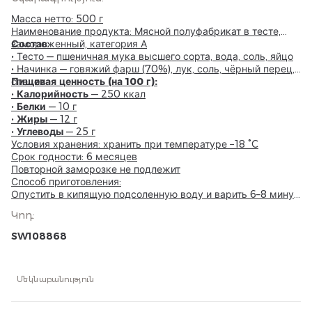
Масса нетто: 500 г
Наименование продукта: Мясной полуфабрикат в тесте,
замороженный, категория А
Состав
:
• Тесто — пшеничная мука высшего сорта, вода, соль, яйцо
• Начинка — говяжий фарш (70%), лук, соль, чёрный перец,
специи
Пищевая ценность (на 100 г):
•
Калорийность
— 250 ккал
•
Белки
— 10 г
•
Жиры
— 12 г
•
Углеводы
— 25 г
Условия хранения: хранить при температуре −18 °C
Срок годности: 6 месяцев
Повторной заморозке не подлежит
Способ приготовления:
Опустить в кипящую подсоленную воду и варить 6–8 минут
до готовности.
Կոդ
:
SW108868
Մեկնաբանություն