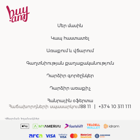
Մեր մասին
Կապ հաստատել
Առաքում և վճարում
Գաղտնիության քաղաքականություն
Դարձիր գործընկեր
Դարձիր առաքիչ
Հանրային օֆերտա
Հաճախորդների սպասարկում
88 11
+374 10 311 111
Վճարման եղանակներ