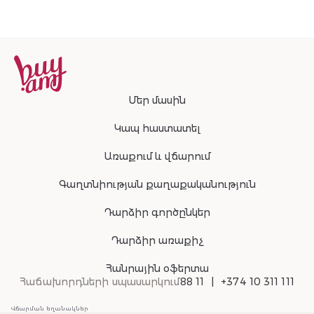
Մեր մասին
Կապ հաստատել
Առաքում և վճարում
Գաղտնիության քաղաքականություն
Դարձիր գործընկեր
Դարձիր առաքիչ
Հանրային օֆերտա
Հաճախորդների սպասարկում
88 11
+374 10 311 111
Վճարման եղանակներ