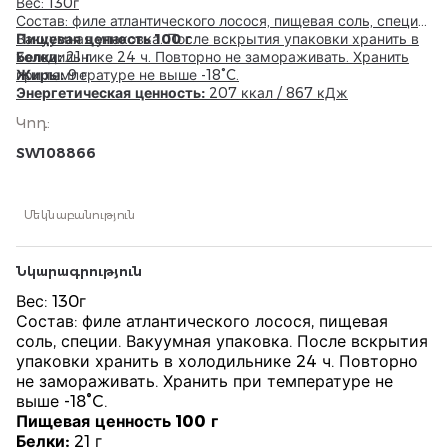
Вес: 130г
Состав: филе атлантического лосося, пищевая соль, специи.
Вакуумная упаковка. После вскрытия упаковки хранить в
Пищевая ценность 100 г
холодильнике 24 ч. Повторно не замораживать. Хранить
Белки:
21 г
при температуре не выше -18°C.
Жиры:
9 г
Энергетическая ценность:
207 ккал / 867 кДж
Կոդ
:
SW108866
Մեկնաբանություն
Նկարագրություն
Вес: 130г
Состав: филе атлантического лосося, пищевая
соль, специи. Вакуумная упаковка. После вскрытия
упаковки хранить в холодильнике 24 ч. Повторно
не замораживать. Хранить при температуре не
выше -18°C.
Пищевая ценность 100 г
Белки:
21 г