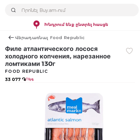
Խնդրում ենք ընտրել հասցե
Վերադառնալ Food Republic
Филе атлантического лосося
холодного копчения, нарезанное
ломтиками 130г
FOOD REPUBLIC
33 077 ֏
/ 1կգ