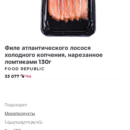
Филе атлантического лосося
холодного копчения, нарезанное
ломтиками 130г
FOOD REPUBLIC
33 077 ֏
/ 1կգ
Подраздел
:
Морепродукты
Նկարագրություն
: