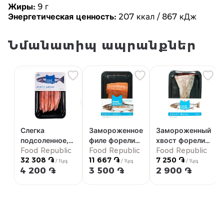
Жиры:
9 г
Энергетическая ценность:
207 ккал / 867 кДж
Նմանատիպ ապրանքներ
Слегка
Замороженное
Замороженный
подсоленное,
филе форели
хвост форели
нарезанное и
Food Republic
300г
Food Republic
400г
Food Republic
32 308 ֏
11 667 ֏
7 250 ֏
замороженное
/ 1կգ
/ 1կգ
/ 1կգ
4 200 ֏
3 500 ֏
2 900 ֏
филе
атлантического
лосося 130г