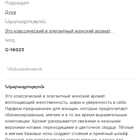
Подраздел
:
Духи
Նկարագրություն
:
Это классический и элегантный женский аромат,
воплощающий женственность, шарм и уверенность в себе.
Կոդ
:
Парфюм предназначен для женщин, которые предпочитают
сбалансированные, мягкие и в то же время выразительные
G-16023
композиции. Аромат раскрывается свежими и нежными
верхними нотами, переходящими в цветочное сердце.
Тёплые и мягкие базовые ноты создают стойкий и
Մեկնաբանություն
приятный шлейф. Подходит для повседневного
использования, а также для деловых и вечерних
мероприятий. Флакон объёмом 90 мл удобен для
Նկարագրություն
длительного применения.
Это классический и элегантный женский аромат,
воплощающий женственность, шарм и уверенность в себе.
Парфюм предназначен для женщин, которые предпочитают
сбалансированные, мягкие и в то же время выразительные
композиции. Аромат раскрывается свежими и нежными
верхними нотами, переходящими в цветочное сердце. Тёплые
и мягкие базовые ноты создают стойкий и приятный шлейф.
Подходит для повседневного использования, а также для