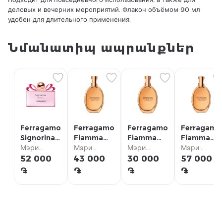
деловых и вечерних мероприятий. Флакон объёмом 90 мл
удобен для длительного применения.
Նմանատիպ ապրանքներ
Ferragamo
Ferragamo
Ferragamo
Ferragamo
Signorina
Fiamma
Fiamma
Fiamma
Romantica
Мэри
Assoluta
Мэри
Assoluta
Мэри
Assoluta
Мэри
edp 100ml
Парфюм
W edp
Парфюм
W edp
Парфюм
W edp
Парфюм
52 000
43 000
30 000
57 000
55ml
35ml
100ml
֏
֏
֏
֏