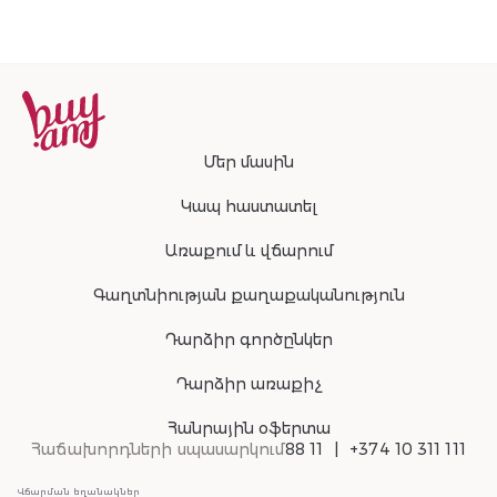
Մեր մասին
Կապ հաստատել
Առաքում և վճարում
Գաղտնիության քաղաքականություն
Դարձիր գործընկեր
Դարձիր առաքիչ
Հանրային օֆերտա
Հաճախորդների սպասարկում
88 11
+374 10 311 111
Վճարման եղանակներ