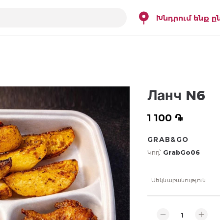
Խնդրում ենք ը
Ланч N6
1 100 ֏
GRAB&GO
Կոդ՝
GrabGo06
Մեկնաբանություն