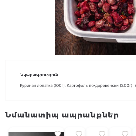
Նկարագրություն
Куриная лопатка (100г), Картофель по-деревенски (200г), В
Նմանատիպ ապրանքներ