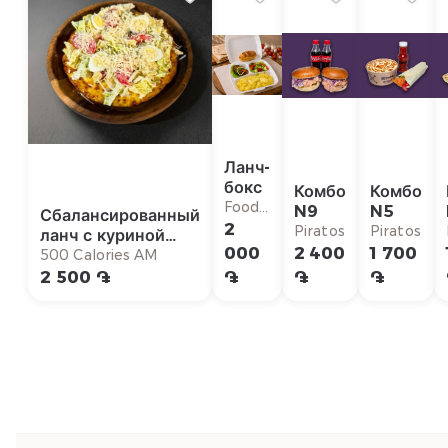
Ланч-
бокс
Комбо
Комбо
Food
N9
N5
Сбалансированный
Stop
2
Piratos
Piratos
ланч с куриной
000
2 400
1 700
отбивкой котлетой
500 Calories AM
2 500 ֏
֏
֏
֏