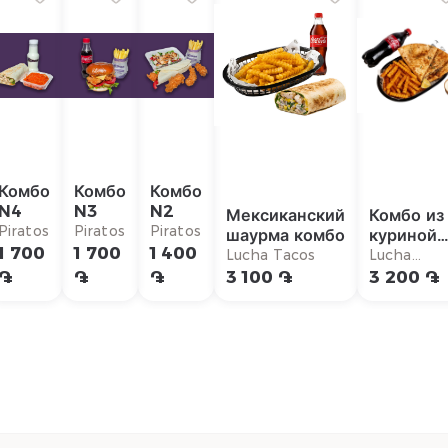
Комбо
Комбо
Комбо
N4
N3
N2
Мексиканский
Комбо из
Piratos
Piratos
Piratos
шаурма комбо
куриной
1 700
1 700
1 400
кесадиль
Lucha Tacos
Lucha
Tacos
֏
֏
֏
3 100 ֏
3 200 ֏