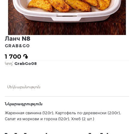
Ланч N8
GRAB&GO
1 700 ֏
Կոդ՝
GrabGo08
Մեկնաբանություն
Նկարագրություն
Жаренная свинина (120г), Картофель по-деревенски (200г),
Салат из моркови и гороха (120г), Хлеб (2 шт.)