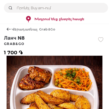
Խնդրում ենք ընտրել հասցե
Վերադառնալ Grab&Go
Ланч N8
GRAB&GO
1 700 ֏