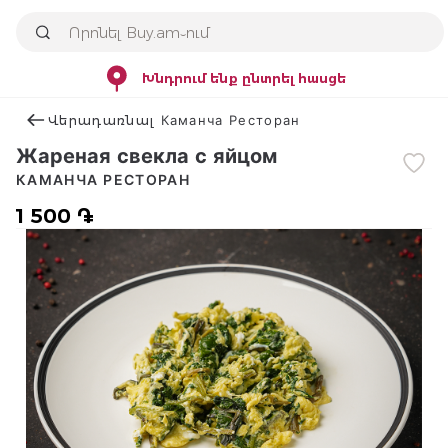
Խնդրում ենք ընտրել հասցե
Վերադառնալ Каманча Ресторан
Жареная свекла с яйцом
КАМАНЧА РЕСТОРАН
1 500 ֏