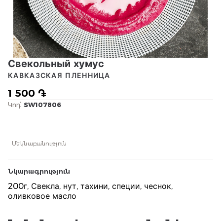
Свекольный хумус
КАВКАЗСКАЯ ПЛЕННИЦА
1 500 ֏
Կոդ՝
SW107806
Մեկնաբանություն
Նկարագրություն
200г, Свекла, нут, тахини, специи, чеснок,
оливковое масло