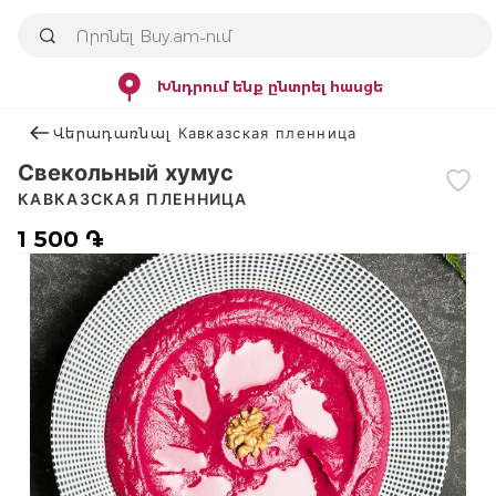
Խնդրում ենք ընտրել հասցե
Վերադառնալ Кавказская пленница
Свекольный хумус
КАВКАЗСКАЯ ПЛЕННИЦА
1 500 ֏