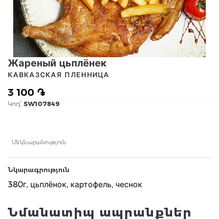
Жареный цьплёнек
КАВКАЗСКАЯ ПЛЕННИЦА
3 100 ֏
Կոդ՝
SW107849
Մեկնաբանություն
Նկարագրություն
380г, цьплёнок, картофель, чеснок
Նմանատիպ ապրանքներ