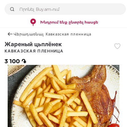
Խնդրում ենք ընտրել հասցե
Վերադառնալ Кавказская пленница
Жареный цьплёнек
КАВКАЗСКАЯ ПЛЕННИЦА
3 100 ֏