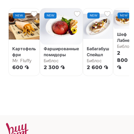
NEW
NEW
NEW
NEW
Шеф
Лабне
Библос
Картофель
Фаршированные
Бабагабуш
2
фри
помидоры
Спейшл
800
Mr. Fluffy
Библос
Библос
600 ֏
2 300 ֏
2 600 ֏
֏