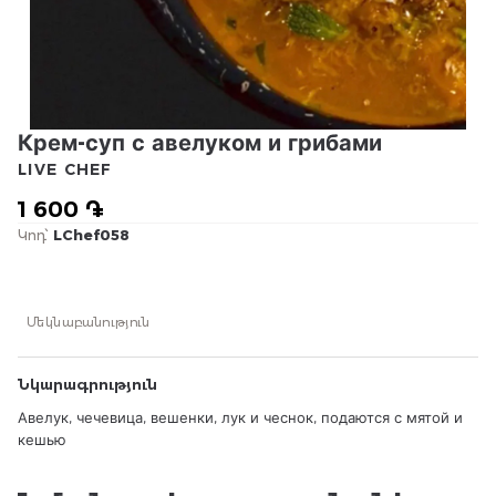
Крем-суп с авелуком и грибами
LIVE CHEF
1 600 ֏
Կոդ՝
LChef058
Մեկնաբանություն
Նկարագրություն
Авелук, чечевица, вешенки, лук и чеснок, подаются с мятой и
кешью