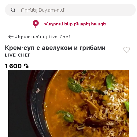
Խնդրում ենք ընտրել հասցե
Վերադառնալ Live Chef
Крем-суп с авелуком и грибами
LIVE CHEF
1 600 ֏