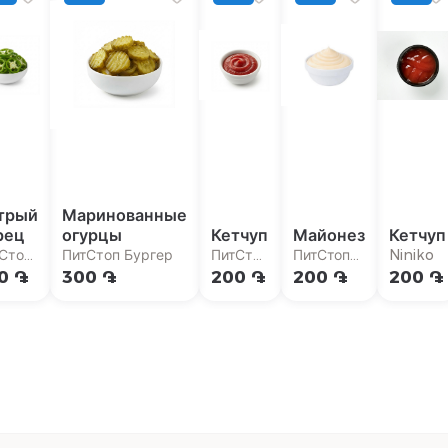
трый
Маринованные
рец
огурцы
Кетчуп
Майонез
Кетчуп
Стоп
ПитСтоп Бургер
ПитСтоп
ПитСтоп
Niniko
гер
Бургер
Бургер
0 ֏
300 ֏
200 ֏
200 ֏
200 ֏