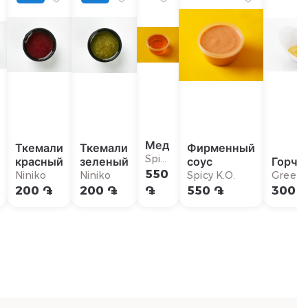
Мед
Ткемали
Ткемали
Фирменный
Spicy
красный
зеленый
соус
Горчи
K.O.
550
Niniko
Niniko
Spicy K.O.
Green
Box
200 ֏
200 ֏
֏
550 ֏
300 