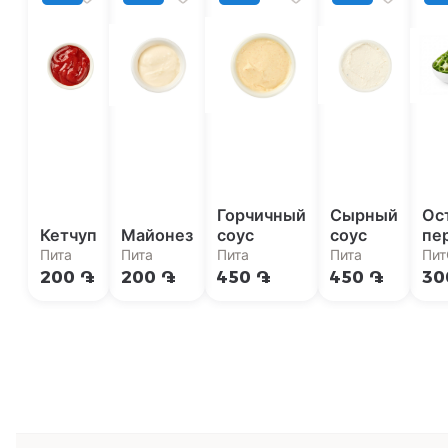
Горчичный
Сырный
Ос
Кетчуп
Майонез
соус
соус
пе
Пита
Пита
Пита
Пита
Пит
Бур
200 ֏
200 ֏
450 ֏
450 ֏
30