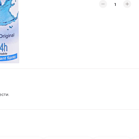
ести.