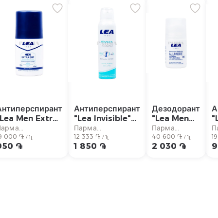
Антиперспирант
Антиперспирант
Дезодорант
А
"Lea Men Extra
"Lea Invisible"
"Lea Men
"
Dry" алоэ вера
алоэ вера
Alumbre"
S
Парма
Парма
Парма
П
50мл
9 000 ֏
150мл
12 333 ֏
50мл
40 600 ֏
в
1
супермаркет
супермаркет
супермаркет
с
/ 1լ
/ 1լ
/ 1լ
950 ֏
1 850 ֏
2 030 ֏
9