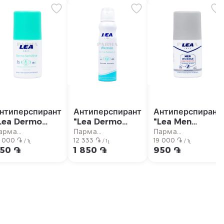
нтиперспирант
Антиперспирант
Антиперспирант
Lea Dermo
"Lea Dermo
"Lea Men
ensitive" алоэ
Sensitive" алоэ
Invisible" алоэ
арма
Парма
Парма
ера 50мл
9 000 ֏
вера 150мл
12 333 ֏
вера 50мл
19 000 ֏
упермаркет
супермаркет
супермаркет
/ 1լ
/ 1լ
/ 1լ
50 ֏
1 850 ֏
950 ֏