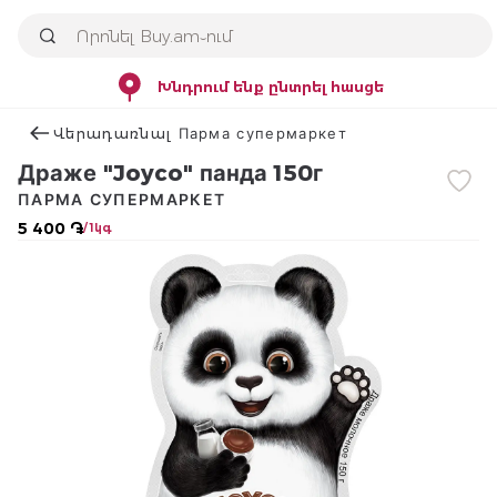
Խնդրում ենք ընտրել հասցե
Վերադառնալ Парма супермаркет
Драже "Joyco" панда 150г
ПАРМА СУПЕРМАРКЕТ
5 400 ֏
/ 1կգ