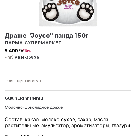
Драже "Joyco" панда 150г
ПАРМА СУПЕРМАРКЕТ
5 400 ֏
/ 1կգ
Կոդ՝
PRM-35876
Մեկնաբանություն
Նկարագրություն
Молочно-шоколадное драже.
Состав: какао, молоко сухое, сахар, масла
растительные, эмульгатор, ароматизаторы, глазури.