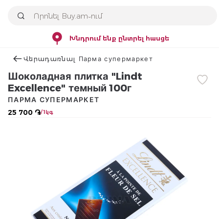
Խնդրում ենք ընտրել հասցե
Վերադառնալ Парма супермаркет
Шоколадная плитка "Lindt
Excellence" темный 100г
ПАРМА СУПЕРМАРКЕТ
25 700 ֏
/ 1կգ