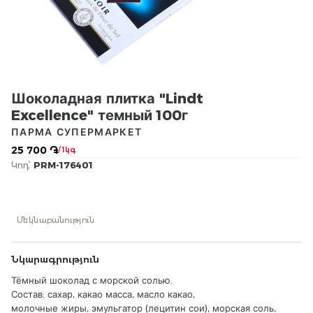
Шоколадная плитка "Lindt
Excellence" темный 100г
ПАРМА СУПЕРМАРКЕТ
25 700 ֏
/ 1կգ
Կոդ՝
PRM-176401
Մեկնաբանություն
Նկարագրություն
Тёмный шоколад с морской солью.
Состав: сахар, какао масса, масло какао,
молочные жиры, эмульгатор (лецитин сои), морская соль,