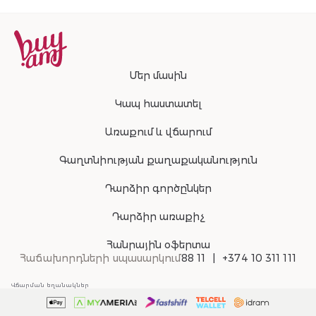
Մեր մասին
Կապ հաստատել
Առաքում և վճարում
Գաղտնիության քաղաքականություն
Դարձիր գործընկեր
Դարձիր առաքիչ
Հանրային օֆերտա
Հաճախորդների սպասարկում
88 11
+374 10 311 111
Վճարման եղանակներ