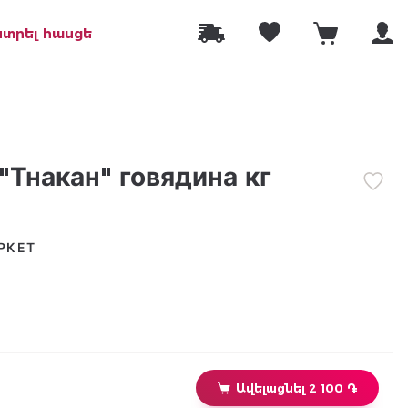
նտրել հասցե
"Тнакан" говядина кг
РКЕТ
Ավելացնել 2 100 ֏