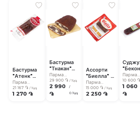
Бастурма
Суджу
"Тнакан"
"Бекон
Бастурма
Ассорти
ангус кг
Парма
Парма
"Атенк"
"Биелла" в
29 900 ֏
10 600 
супермаркет
суперм
/ 1կգ
нарезанная
нарезке
Парма
Парма
2 990
1 060
/
60г
21 167 ֏
150г
15 000 ֏
супермаркет
супермаркет
/ 1կգ
/ 1կգ
1 270 ֏
֏
2 250 ֏
֏
0.1կգ