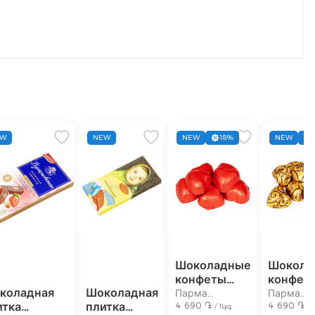
EW
NEW
NEW
18%
NEW
Шоколадные
Шокола
конфеты
конфет
коладная
Шоколадная
"Победа
"Побед
Парма
Парма
итка
плитка
Вкуса"
4 690 ֏
Вкуса"
4 690 ֏
супермаркет
суперма
/ 1կգ
/ 