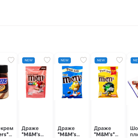
NEW
NEW
NEW
N
-крем
Драже
Драже
Драже
Шо
ers"
"M&M's
"M&M's
"M&M's"
пл