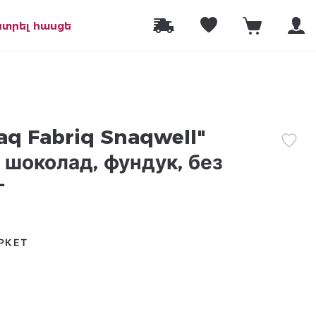
նտրել հասցե
aq Fabriq Snaqwell"
шоколад, фундук, без
г
РКЕТ