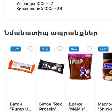
Углеводы 100г - 17
Килокалорий 100г - 391
Նմանատիպ ապրանքներ
NEW
NEW
NEW
NEW
Батон
Батон "Rex
Драже
Масло
"Pump Up
Protein"
"M&M's"
"Snick