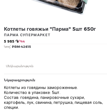
Котлеты говяжьи "Парма" 5шт 650г
ПАРМА СУПЕРМАРКЕТ
5 985 ֏
/ 1կգ
Կոդ՝
PRM-42615
Մեկնաբանություն
Նկարագրություն
Котлеты из говядины замороженные.
Количество в упаковке: 5шт.
Состав: говядина, панировочные сухари,
картофель, лук, свинина, петрушка, пищевая соль,
специи.