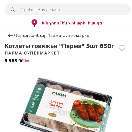
Խնդրում ենք ընտրել հասցե
Վերադառնալ Парма супермаркет
Котлеты говяжьи "Парма" 5шт 650г
ПАРМА СУПЕРМАРКЕТ
5 985 ֏
/ 1կգ