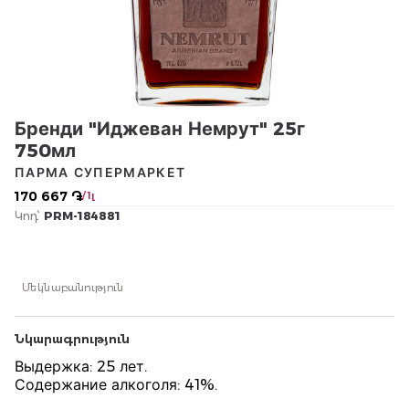
Бренди "Иджеван Немрут" 25г
750мл
ПАРМА СУПЕРМАРКЕТ
170 667 ֏
/ 1լ
Կոդ՝
PRM-184881
Մեկնաբանություն
Նկարագրություն
Выдержка: 25 лет.
Содержание алкоголя: 41%.