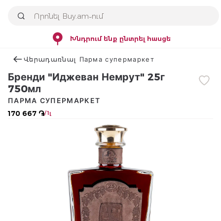
Խնդրում ենք ընտրել հասցե
Վերադառնալ Парма супермаркет
Бренди "Иджеван Немрут" 25г
750мл
ПАРМА СУПЕРМАРКЕТ
170 667 ֏
/ 1լ