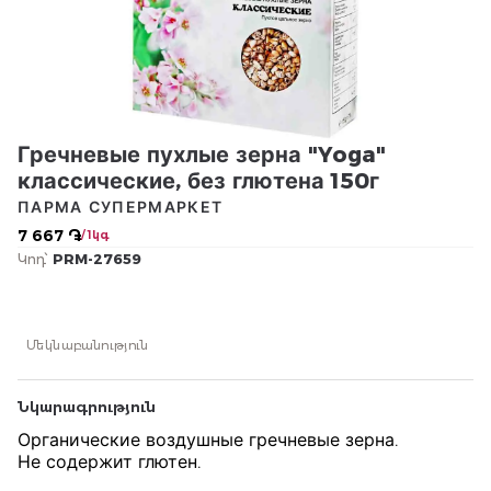
Гречневые пухлые зерна "Yoga"
классические, без глютена 150г
ПАРМА СУПЕРМАРКЕТ
7 667 ֏
/ 1կգ
Կոդ՝
PRM-27659
Մեկնաբանություն
Նկարագրություն
Органические воздушные гречневые зерна.
Не содержит глютен.