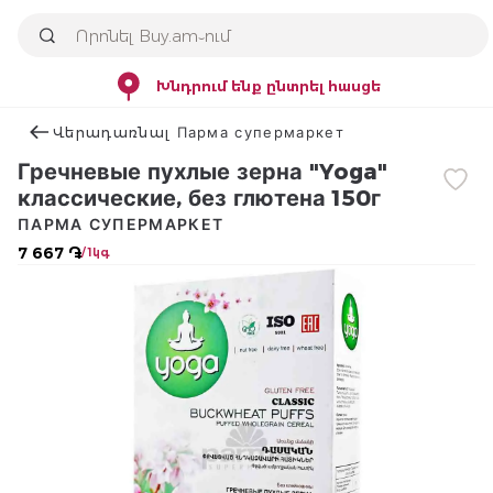
Խնդրում ենք ընտրել հասցե
Վերադառնալ Парма супермаркет
Гречневые пухлые зерна "Yoga"
классические, без глютена 150г
ПАРМА СУПЕРМАРКЕТ
7 667 ֏
/ 1կգ